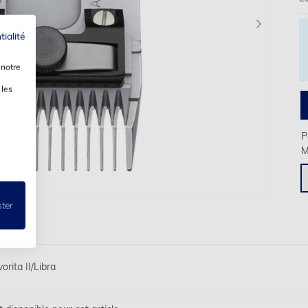
›
tialité
 notre
 les
P
M
ster
rita II/Libra