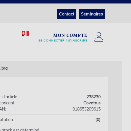
Contact
Séminaires
MON COMPTE
SE CONNECTER / S’INSCRIRE
ibra
 d'article:
238230
abricant:
Covetrus
AN:
018653209615
otation:
(0)
e stock est déterminé