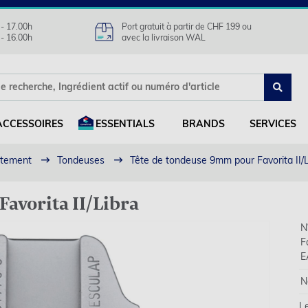
 - 17.00h
Port gratuit à partir de CHF 199 ou
 - 16.00h
avec la livraison WAL
ACCESSOIRES
ESSENTIALS
BRANDS
SERVICES
aitement
Tondeuses
Tête de tondeuse 9mm pour Favorita II/L
avorita II/Libra
N°
F
E
N
L