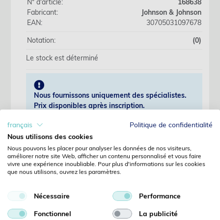
N° d'article:
168638
Fabricant:
Johnson & Johnson
EAN:
30705031097678
Notation:
(0)
Le stock est déterminé
Nous fournissons uniquement des spécialistes.
Prix disponibles après inscription.
français
Politique de confidentialité
S'identifier
Nous utilisons des cookies
Nous pouvons les placer pour analyser les données de nos visiteurs,
améliorer notre site Web, afficher un contenu personnalisé et vous faire
Pas encore client?
vivre une expérience inoubliable. Pour plus d'informations sur les cookies
Enregistrer
que nous utilisons, ouvrez les paramètres.
Mot de passe oublié?
Demandes
Nécessaire
Performance
Détails
Fonctionnel
La publicité