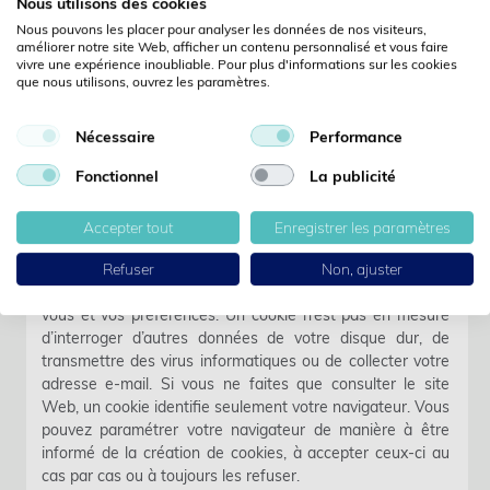
Nous utilisons des cookies
cependant noter que vous ne pourrez alors pas utiliser
Nous pouvons les placer pour analyser les données de nos visiteurs,
entièrement certaines fonctions du présent site Web. En
améliorer notre site Web, afficher un contenu personnalisé et vous faire
utilisant le présent site Web, vous acceptez le traitement
vivre une expérience inoubliable. Pour plus d'informations sur les cookies
des données collectées par Google vous concernant de la
que nous utilisons, ouvrez les paramètres.
manière décrite et aux fins mentionnées précédemment.
Nécessaire
Performance
Politique des cookies:
Fonctionnel
La publicité
Nous utilisons des cookies pour collecter des données sur
l’utilisation du site Web. Cela permet à Covetrus / Provet
AG d’optimiser ce site pour vous et de le rendre plus
Accepter tout
Enregistrer les paramètres
convivial. Un cookie est une information que votre
navigateur Web peut enregistrer sur votre disque dur et
Refuser
Non, ajuster
qui aide le site Web à mémoriser des informations sur
vous et vos préférences. Un cookie n’est pas en mesure
d’interroger d’autres données de votre disque dur, de
transmettre des virus informatiques ou de collecter votre
adresse e-mail. Si vous ne faites que consulter le site
Web, un cookie identifie seulement votre navigateur. Vous
pouvez paramétrer votre navigateur de manière à être
informé de la création de cookies, à accepter ceux-ci au
cas par cas ou à toujours les refuser.