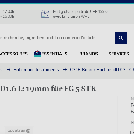
 - 17.00h
Port gratuit à partir de CHF 199 ou
 - 16.00h
avec la livraison WAL
ACCESSOIRES
ESSENTIALS
BRANDS
SERVICES
es
Rotierende Instruments
C21R Bohrer Hartmetall 012 D1.
D1.6 L: 19mm für FG 5 STK
N°
F
E
N
L