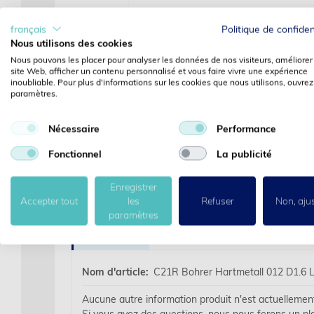
français
Politique de confiden
Nous utilisons des cookies
Nous pouvons les placer pour analyser les données de nos visiteurs, améliorer
site Web, afficher un contenu personnalisé et vous faire vivre une expérience
inoubliable. Pour plus d'informations sur les cookies que nous utilisons, ouvrez
paramètres.
Nécessaire
Performance
Fonctionnel
La publicité
Enregistrer
Accepter tout
les
Refuser
Non, aju
paramètres
Des détails
Nom d'article:
C21R Bohrer Hartmetall 012 D1.6 
Aucune autre information produit n'est actuellement 
Si vous avez des questions, nous nous ferons un pla