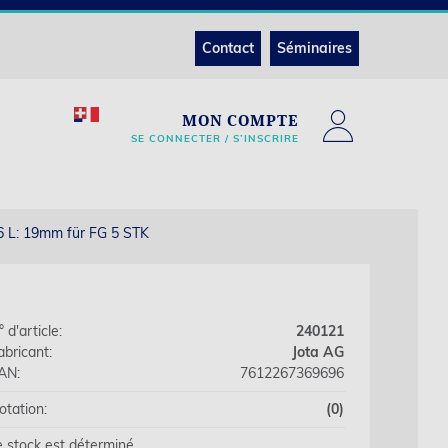
Contact
Séminaires
MON COMPTE
SE CONNECTER / S’INSCRIRE
6 L: 19mm für FG 5 STK
 d'article:
240121
abricant:
Jota AG
AN:
7612267369696
otation:
(0)
e stock est déterminé