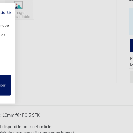
tialité
 notre
 les
P
M
ster
L: 19mm für FG 5 STK
disponible pour cet article.
isir de vous conseiller personnellement.