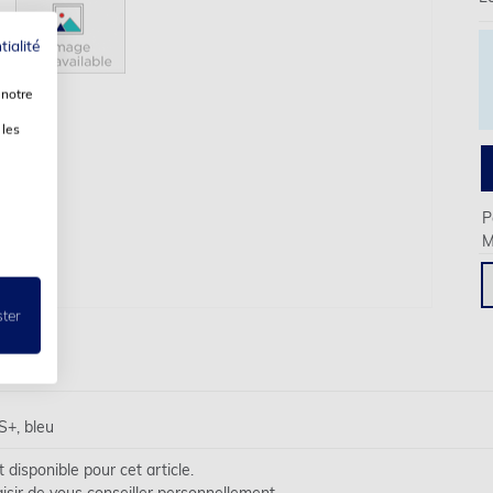
tialité
 notre
 les
P
M
ster
S+, bleu
disponible pour cet article.
isir de vous conseiller personnellement.