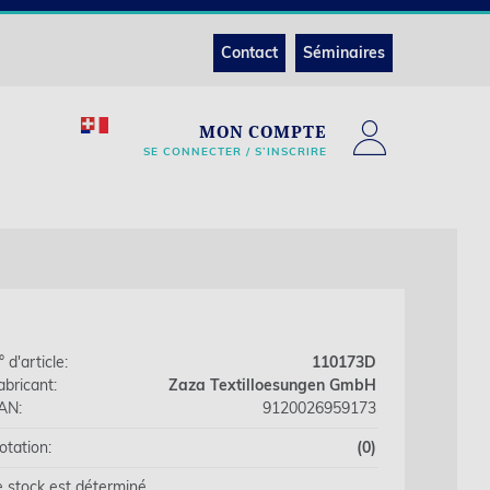
Contact
Séminaires
MON COMPTE
SE CONNECTER / S’INSCRIRE
 d'article:
110173D
abricant:
Zaza Textilloesungen GmbH
AN:
9120026959173
otation:
(0)
e stock est déterminé