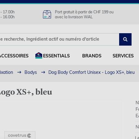
 - 17.00h
Port gratuit à partir de CHF 199 ou
 - 16.00h
avec la livraison WAL
ACCESSOIRES
ESSENTIALS
BRANDS
SERVICES
ixation
Bodys
Dog Body Comfort Unisex - Logo XS+, bleu
ogo XS+, bleu
N°
F
E
N
L