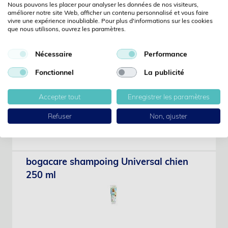
Nous pouvons les placer pour analyser les données de nos visiteurs,
améliorer notre site Web, afficher un contenu personnalisé et vous faire
vivre une expérience inoubliable. Pour plus d'informations sur les cookies
bogacare shampoing Soft + Sensitive
que nous utilisons, ouvrez les paramètres.
chat 250 ml
Nécessaire
Performance
Fonctionnel
La publicité
Accepter tout
Enregistrer les paramètres
N°: 38043
Agrobiothers Laboratories
Refuser
Non, ajuster
Le prix s’affiche uniquement lorsque vous êtes connecté
bogacare shampoing Universal chien
250 ml