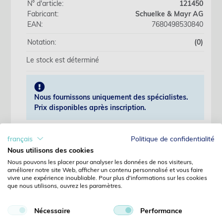
N° d'article:
121450
Fabricant:
Schuelke & Mayr AG
EAN:
7680498530840
Notation:
(0)
Le stock est déterminé
Nous fournissons uniquement des spécialistes.
Prix disponibles après inscription.
S'identifier
français
Politique de confidentialité
Nous utilisons des cookies
Pas encore client?
Nous pouvons les placer pour analyser les données de nos visiteurs,
Enregistrer
améliorer notre site Web, afficher un contenu personnalisé et vous faire
vivre une expérience inoubliable. Pour plus d'informations sur les cookies
Mot de passe oublié?
que nous utilisons, ouvrez les paramètres.
Demandes
Nécessaire
Performance
Détails