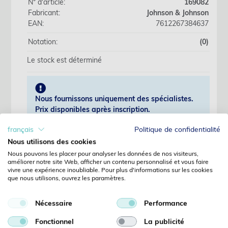
N° d'article:
169082
Fabricant:
Johnson & Johnson
EAN:
7612267384637
Notation:
(0)
Le stock est déterminé
Nous fournissons uniquement des spécialistes.
Prix disponibles après inscription.
français
Politique de confidentialité
S'identifier
Nous utilisons des cookies
Nous pouvons les placer pour analyser les données de nos visiteurs,
améliorer notre site Web, afficher un contenu personnalisé et vous faire
Pas encore client?
vivre une expérience inoubliable. Pour plus d'informations sur les cookies
Enregistrer
que nous utilisons, ouvrez les paramètres.
Mot de passe oublié?
Demandes
Nécessaire
Performance
Détails
Fonctionnel
La publicité