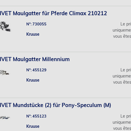
VET Maulgatter für Pferde Climax 210212
Le pri
N°: 730055
uniqueme
Kruuse
vous ête
VET Maulgatter Millennium
Le pri
N°: 455129
uniqueme
Kruuse
vous ête
VET Mundstücke (2) für Pony-Speculum (M)
Le pri
N°: 455123
uniqueme
Kruuse
vous ête