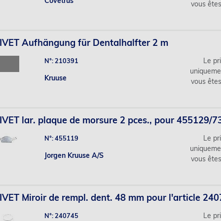
Covetrus
vous ête
VET Aufhängung für Dentalhalfter 2 m
Le pri
N°: 210391
uniqueme
Kruuse
vous ête
VET lar. plaque de morsure 2 pces., pour 455129/
Le pri
N°: 455119
uniqueme
Jorgen Kruuse A/S
vous ête
VET Miroir de rempl. dent. 48 mm pour l'article 24
Le pri
N°: 240745