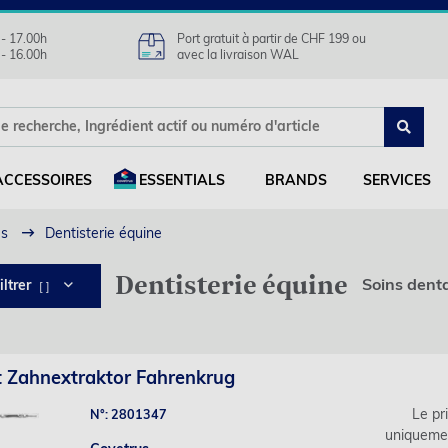
 - 17.00h
Port gratuit à partir de CHF 199 ou
 - 16.00h
avec la livraison WAL
ACCESSOIRES
ESSENTIALS
BRANDS
SERVICES
es
Dentisterie équine
Dentisterie équine
Soins denta
iltrer
[ ]
 Zahnextraktor Fahrenkrug
Le pri
N°: 2801347
uniqueme