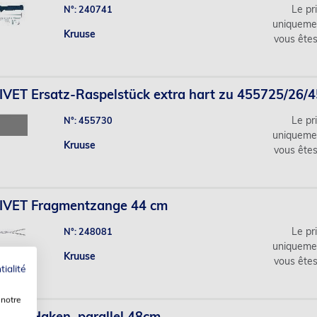
Le pri
N°: 240741
uniqueme
Kruuse
vous ête
VET Ersatz-Raspelstück extra hart zu 455725/26/
Le pri
N°: 455730
uniqueme
Kruuse
vous ête
IVET Fragmentzange 44 cm
Le pri
N°: 248081
uniqueme
Kruuse
vous ête
tialité
 notre
VET Haken, parallel 48cm