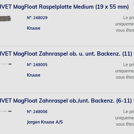
VET MagFloat Raspelplatte Medium (19 x 55 mm)
Le pri
N°: 248029
uniqueme
Kruuse
vous ête
VET MagFloat Zahnraspel ob. u. unt. Backenz. (11
Le pri
N°: 248005
uniqueme
Kruuse
vous ête
VET MagFloat Zahnraspel ob./unt. Backenz. (6-11)
Le pri
N°: 248006
uniqueme
Jorgen Kruuse A/S
vous ête