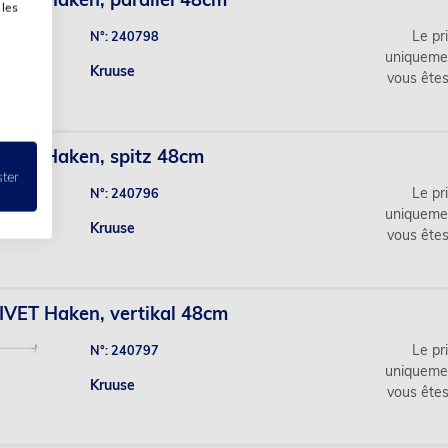
 les
Le pri
N°: 240798
uniqueme
Kruuse
vous ête
IVET Haken, spitz 48cm
ster
Le pri
N°: 240796
uniqueme
Kruuse
vous ête
VET Haken, vertikal 48cm
Le pri
N°: 240797
uniqueme
Kruuse
vous ête