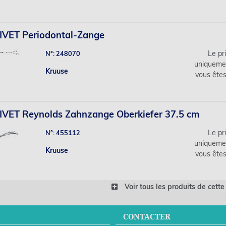
IVET Periodontal-Zange
Le pri
N°: 248070
uniqueme
Kruuse
vous ête
IVET Reynolds Zahnzange Oberkiefer 37.5 cm
Le pri
N°: 455112
uniqueme
Kruuse
vous ête
Voir tous les produits de cette
CONTACTER