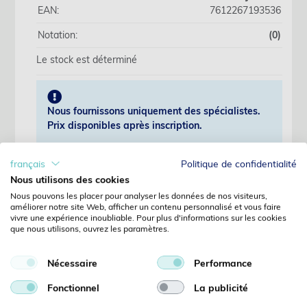
EAN:
7612267193536
Notation:
(0)
Le stock est déterminé
Nous fournissons uniquement des spécialistes.
Prix disponibles après inscription.
français
Politique de confidentialité
S'identifier
Nous utilisons des cookies
Nous pouvons les placer pour analyser les données de nos visiteurs,
Pas encore client?
améliorer notre site Web, afficher un contenu personnalisé et vous faire
Enregistrer
vivre une expérience inoubliable. Pour plus d'informations sur les cookies
Mot de passe oublié?
que nous utilisons, ouvrez les paramètres.
Demandes
Nécessaire
Performance
Détails
Fonctionnel
La publicité