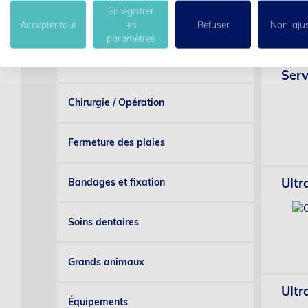
Enregistrer
Hygiène
Accepter tout
les
Refuser
Non, aju
paramètres
Anesthésie / Contrôle
Serv
Chirurgie / Opération
Fermeture des plaies
Ultr
Bandages et fixation
Soins dentaires
Grands animaux
Ultr
Équipements