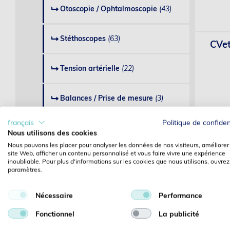
Otoscopie / Ophtalmoscopie
(43)
Stéthoscopes
(63)
CVet
Tension artérielle
(22)
Balances / Prise de mesure
(3)
français
Politique de confiden
CVet
Examen du patient
(11)
Nous utilisons des cookies
Nous pouvons les placer pour analyser les données de nos visiteurs, améliorer
site Web, afficher un contenu personnalisé et vous faire vivre une expérience
Diagnostic (divers)
(36)
inoubliable. Pour plus d'informations sur les cookies que nous utilisons, ouvrez
paramètres.
Matériel de laboratoire et clinique
Nécessaire
Performance
Plas
Fonctionnel
La publicité
Injection / Perfusion