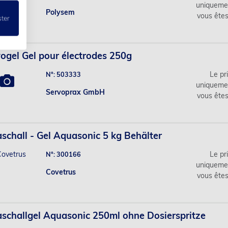
uniqueme
Polysem
vous ête
ster
ogel Gel pour électrodes 250g
Le pri
N°: 503333
uniqueme
Servoprax GmbH
vous ête
aschall - Gel Aquasonic 5 kg Behälter
Le pri
N°: 300166
uniqueme
Covetrus
vous ête
aschallgel Aquasonic 250ml ohne Dosierspritze