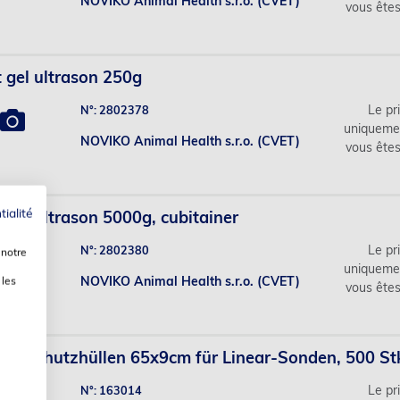
NOVIKO Animal Health s.r.o. (CVET)
vous ête
 gel ultrason 250g
Le pri
N°: 2802378
uniqueme
NOVIKO Animal Health s.r.o. (CVET)
vous ête
tialité
 gel ultrason 5000g, cubitainer
Le pri
N°: 2802380
 notre
uniqueme
NOVIKO Animal Health s.r.o. (CVET)
 les
vous ête
tik-Schutzhüllen 65x9cm für Linear-Sonden, 500 St
Le pri
N°: 163014