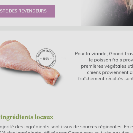
ISTE DES REVENDEURS
Pour la viande, Goood trava
le poisson frais pro
premières végétales uti
chiens proviennent d
fraîchement récoltés son
 ingrédients locaux
jorité des ingrédients sont issus de sources régionales. En e
% des ingrédients utilisés par Goood sont cultivés par des