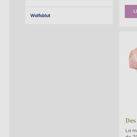
L
Wolfsblut
Des
La ma
de 70