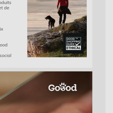
oduits
et de
ix
Good
e
social