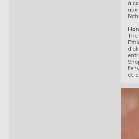
à ce
aux 
l’ét
Hono
The 
Ethi
d'al
entr
Shop
l'en
et l