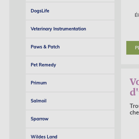
DogsLife
Él
Veterinary Instrumentation
Paws & Patch
P
Pet Remedy
Vo
Primum
d
Salmoil
Tro
che
Sparrow
Wildes Land