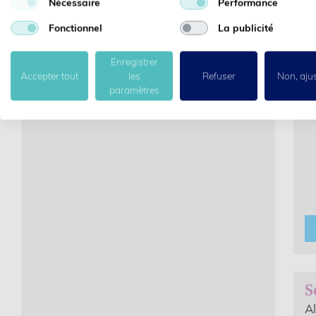
Nécessaire
Performance
J
Fonctionnel
La publicité
A
Enregistrer
Accepter tout
les
Refuser
Non, aju
paramètres
S
A