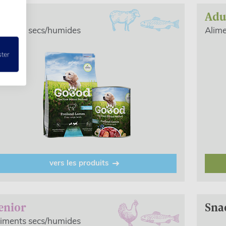
unior
Adu
liments secs/humides
Alim
ster
vers les produits
enior
Sna
liments secs/humides