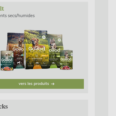
lt
ents secs/humides
vers les produits
cks