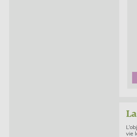
La
L‘ob
vie 