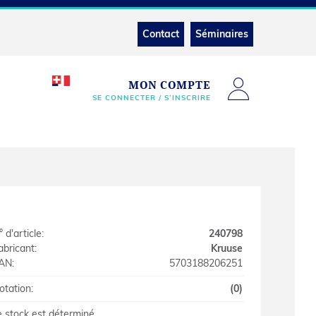
Contact
Séminaires
MON COMPTE
SE CONNECTER / S’INSCRIRE
 d'article:
240798
abricant:
Kruuse
AN:
5703188206251
otation:
(0)
e stock est déterminé