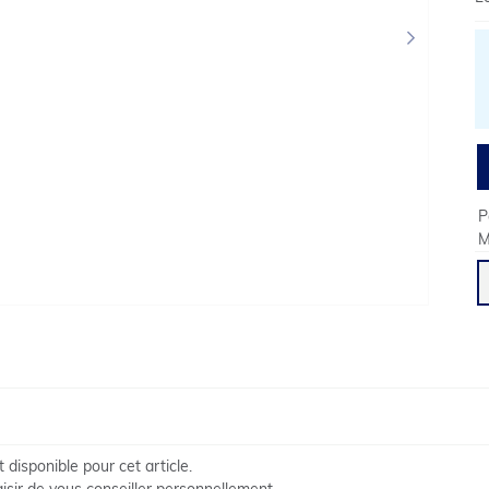
›
P
M
disponible pour cet article.
isir de vous conseiller personnellement.