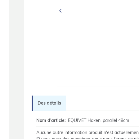
‹
Des détails
Nom d'article:
EQUIVET Haken, parallel 48cm
Aucune autre information produit n'est actuellement 
Si vous avez des questions, nous nous ferons un pla