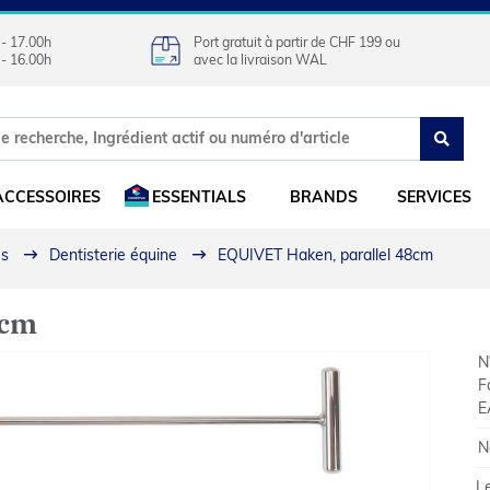
 - 17.00h
Port gratuit à partir de CHF 199 ou
 - 16.00h
avec la livraison WAL
ACCESSOIRES
ESSENTIALS
BRANDS
SERVICES
es
Dentisterie équine
EQUIVET Haken, parallel 48cm
8cm
N°
F
E
N
L